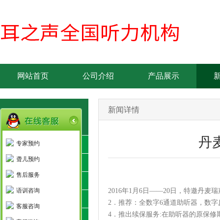
网站首页
公司介绍
产品展示
新闻详情
品牌简介-产品优势
丹
专家预约
丹麦瑞声达
聋儿预约
新加坡欧仕达
售后服务
美国斯达克
语训咨询
2016年1月6日——20日，特邀丹
德国力斯顿
2．推荐：全数字6通道助听器，数字
客服咨询
4．推出续保服务:在助听器的原保
隐形助听器