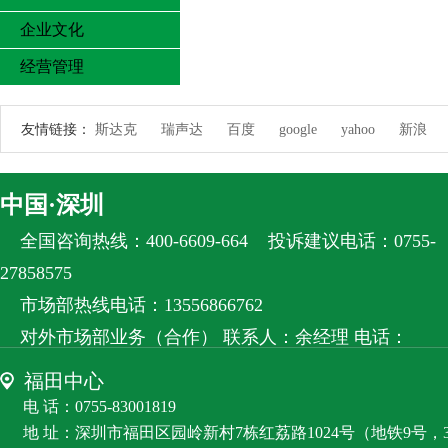
企业文化
经营管理
友情链接：
斯达克
瑞声达
百度
google
yahoo
新浪
中国·深圳
全国咨询热线：400-6609-664
投诉建议电话：0755-
27858575
市场部热线电话：13556866762
对外市场部业务（合作） 联系人：余经理 电话：
13556866762
福田中心
客服微信：RZS8585
电 话：0755-83001819
地 址：深圳市福田区园岭新村7栋红荔路1024号（地铁9号，