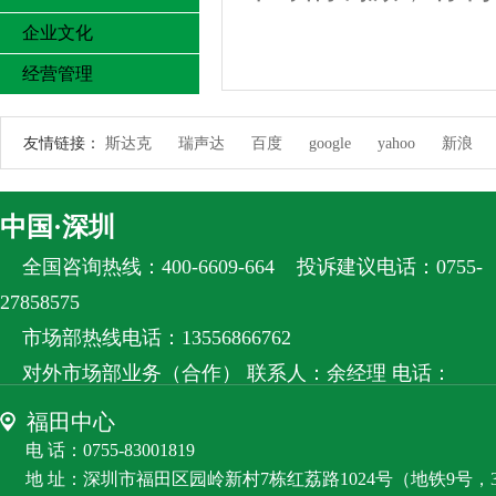
企业文化
经营管理
友情链接：
斯达克
瑞声达
百度
google
yahoo
新浪
中国·深圳
全国咨询热线：400-6609-664
投诉建议电话：0755-
27858575
市场部热线电话：13556866762
对外市场部业务（合作） 联系人：余经理 电话：
13556866762
福田中心
客服微信：RZS8585
电 话：0755-83001819
地 址：深圳市福田区园岭新村7栋红荔路1024号（地铁9号，