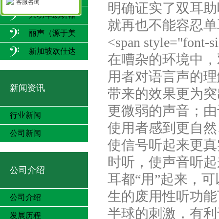
客服咨询
明确证实了双耳助
大功率助听器
就再也不能容忍单
丽声（源于美
<span style="font-s
国）
新加坡欧仕达
在嘈杂的环境中，
用者对语言声的理
新闻资讯
带来的效果更为突
更微弱的声音；由
行业新闻
使用者感到更自然
公司新闻
使信号听起来更真
时听，使声音听起
公司介绍
耳都“用”起来，
生的废用性听功能
公司介绍
半球的刺激，有利
发展历程