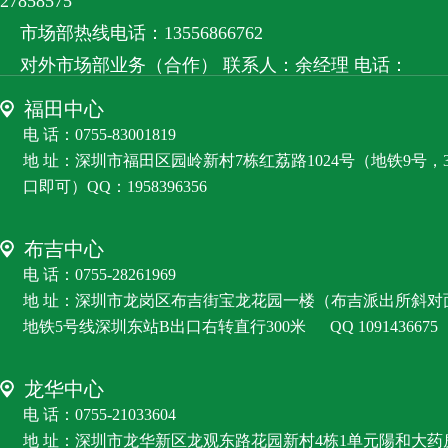
27858575
市场部热线电话：13556866762
对外市场部业务（合作） 联系人：余经理 电话：
13556866762
福田中心
客服微信：RZS8585
电 话：0755-83001819
地 址：深圳市福田区园岭新村7栋红荔路1024号（地铁9号，
口即可）QQ：1958396356
布吉中心
电 话：0755-28261969
地 址：深圳市龙岗区布吉街宝龙花园一楼（布吉派出所斜对
地铁5号线深圳东站B出口右转直行300米
QQ 1091436675
龙华中心
电 话：0755-21033604
地 址：深圳市龙华新区龙观东路花园新村4栋1单元陽和大