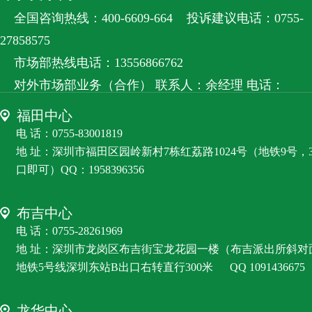
全国咨询热线：400-6609-664
投诉建议电话：0755-
27858575
市场部热线电话：13556866762
对外市场部业务（合作） 联系人：余经理 电话：
13556866762
福田中心
客服微信：RZS8585
电 话：0755-83001819
地 址：深圳市福田区园岭新村7栋红荔路1024号（地铁9号，
口即可）QQ：1958396356
布吉中心
电 话：0755-28261969
地 址：深圳市龙岗区布吉街宝龙花园一楼（布吉派出所斜对
地铁5号线深圳东站B出口右转直行300米
QQ 1091436675
龙华中心