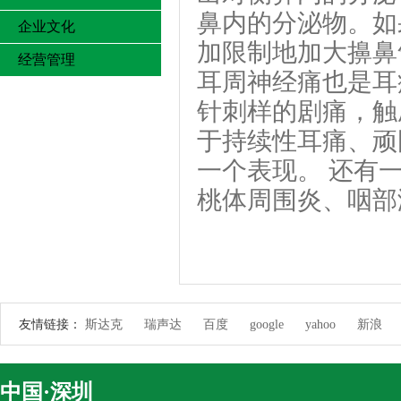
鼻内的分泌物。如
企业文化
加限制地加大擤鼻
经营管理
耳周神经痛也是耳
针刺样的剧痛，触
于持续性耳痛、顽
一个表现。 还有
桃体周围炎、咽部
友情链接：
斯达克
瑞声达
百度
google
yahoo
新浪
中国·深圳