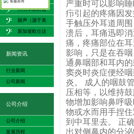
严重时可以影响睡
客服咨询
大功率助听器
疖引起的疼痛因发
丽声（源于美
手触压外耳道周围
国）
溃后，耳痛迅即消
新加坡欧仕达
痛，疼痛部位在耳
影响，只是在吞咽
新闻资讯
通鼻咽部和耳内的
行业新闻
窦炎时炎症便经咽
炎。 成人的咽鼓管
公司新闻
压相等，以维持鼓
物增加影响鼻呼吸
公司介绍
物或水而用手捏住
到中耳里去。 正
公司介绍
出对侧鼻内的分泌
发展历程